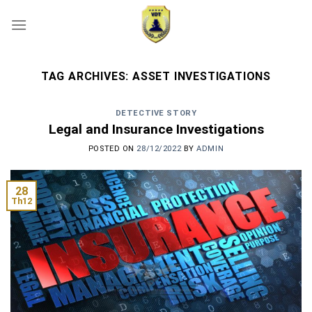
Skip
to
content
TAG ARCHIVES:
ASSET INVESTIGATIONS
DETECTIVE STORY
Legal and Insurance Investigations
POSTED ON
28/12/2022
BY
ADMIN
28
Th12