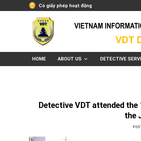
Skip
Có giấy phép hoạt động
to
content
HOME
ABOUT US
DETECTIVE SERV
Detective VDT attended the 
the 
POS