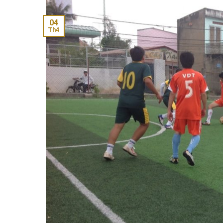
04
Th4