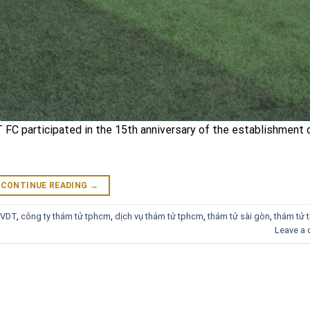
C participated in the 15th anniversary of the establishment 
CONTINUE READING
→
 VDT
,
công ty thám tử tphcm
,
dịch vụ thám tử tphcm
,
thám tử sài gòn
,
thám tử 
Leave a