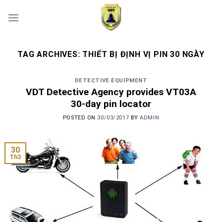
Skip
to
content
TAG ARCHIVES:
THIẾT BỊ ĐỊNH VỊ PIN 30 NGÀY
DETECTIVE EQUIPMENT
VDT Detective Agency provides VT03A
30-day pin locator
POSTED ON
30/03/2017
BY
ADMIN
30
Th3