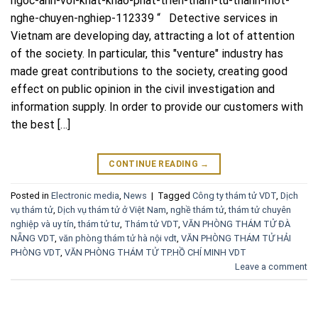
ngoc-anh-voi-khat-khao-phat-trien-tham-tu-thanh-mot-
nghe-chuyen-nghiep-112339 “ Detective services in
Vietnam are developing day, attracting a lot of attention
of the society. In particular, this "venture" industry has
made great contributions to the society, creating good
effect on public opinion in the civil investigation and
information supply. In order to provide our customers with
the best […]
CONTINUE READING
→
Posted in
Electronic media
,
News
|
Tagged
Công ty thám tử VDT
,
Dịch
vụ thám tử
,
Dịch vụ thám tử ở Việt Nam
,
nghề thám tử
,
thám tử chuyên
nghiệp và uy tín
,
thám tử tư
,
Thám tử VDT
,
VĂN PHÒNG THÁM TỬ ĐÀ
NẴNG VDT
,
văn phòng thám tử hà nội vdt
,
VĂN PHÒNG THÁM TỬ HẢI
PHÒNG VDT
,
VĂN PHÒNG THÁM TỬ TP.HỒ CHÍ MINH VDT
Leave a comment