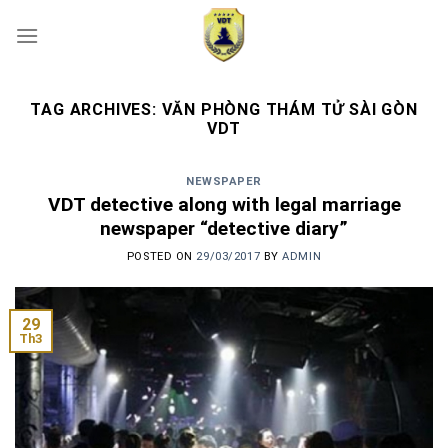
Skip
to
content
TAG ARCHIVES:
VĂN PHÒNG THÁM TỬ SÀI GÒN
VDT
NEWSPAPER
VDT detective along with legal marriage
newspaper “detective diary”
POSTED ON
29/03/2017
BY
ADMIN
29
Th3