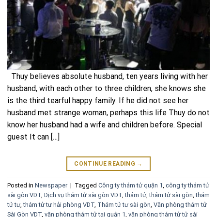
Thuy believes absolute husband, ten years living with her
husband, with each other to three children, she knows she
is the third tearful happy family. If he did not see her
husband met strange woman, perhaps this life Thuy do not
know her husband had a wife and children before. Special
guest It can […]
CONTINUE READING
→
Posted in
Newspaper
|
Tagged
Công ty thám tử quận 1
,
công ty thám tử
sài gòn VDT
,
Dịch vụ thám tử sài gòn VDT
,
thám tử
,
thám tử sài gòn
,
thám
tử tư
,
thám tử tư hải phòng VDT
,
Thám tử tư sài gòn
,
Văn phòng thám tử
Sài Gòn VDT
,
văn phòng thám tử tại quận 1
,
văn phòng thám tử tử sài