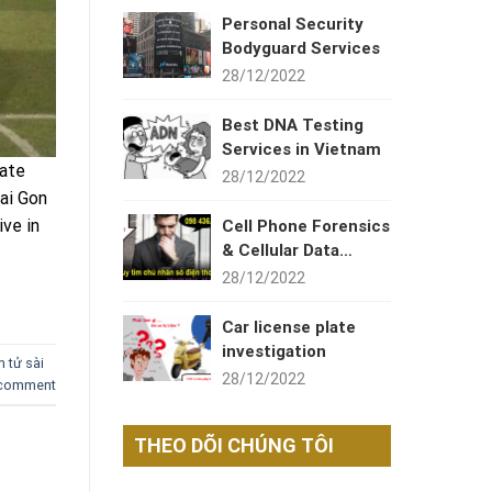
Personal Security
Bodyguard Services
28/12/2022
Best DNA Testing
Services in Vietnam
ate
28/12/2022
ai Gon
ive in
Cell Phone Forensics
& Cellular Data
Recovery
28/12/2022
Car license plate
investigation
 tử sài
28/12/2022
 comment
THEO DÕI CHÚNG TÔI