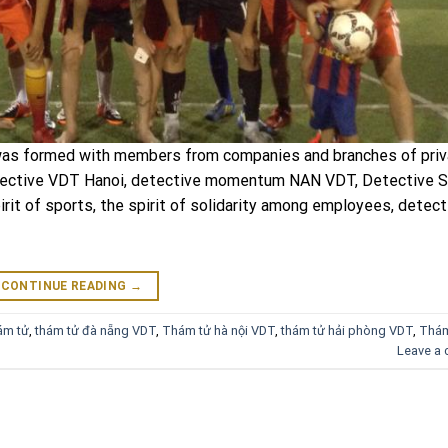
s formed with members from companies and branches of priv
tective VDT Hanoi, detective momentum NAN VDT, Detective S
rit of sports, the spirit of solidarity among employees, detect
CONTINUE READING
→
ám tử
,
thám tử đà nẵng VDT
,
Thám tử hà nội VDT
,
thám tử hải phòng VDT
,
Thám
Leave a