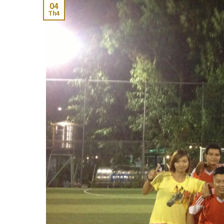
04
Th4