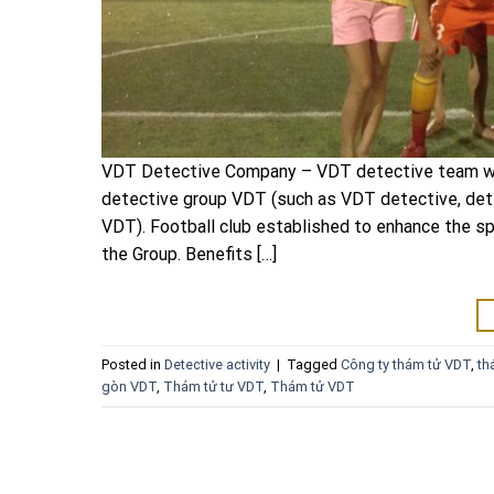
VDT Detective Company – VDT detective team wa
detective group VDT (such as VDT detective, de
VDT). Football club established to enhance the spi
the Group. Benefits […]
Posted in
Detective activity
|
Tagged
Công ty thám tử VDT
,
th
gòn VDT
,
Thám tử tư VDT
,
Thám tử VDT